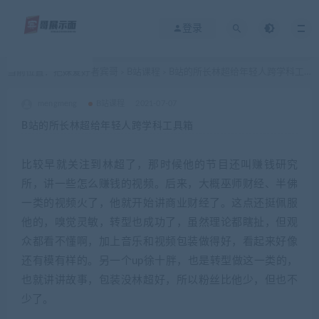
登录
当前位置：
把妹爱好者宾哥
B站课程
B站的所长林超给年轻人跨学科工具箱
>
>
mengmeng
B站课程
2021-07-07
B站的所长林超给年轻人跨学科工具箱
比较早就关注到林超了，那时候他的节目还叫赚钱研究
所，讲一些怎么赚钱的视频。后来，大概巫师财经、半佛
一类的视频火了，他就开始讲商业财经了。这点还挺佩服
他的，嗅觉灵敏，转型也成功了，虽然理论都瞎扯，但观
众都看不懂啊，加上音乐和视频包装做得好，看起来好像
还有模有样的。另一个up徐十胖，也是转型做这一类的，
也就讲讲故事，包装没林超好，所以粉丝比他少，但也不
少了。