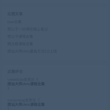
近期文章
ryan合集
梵公子一约得吃核心笔记
梵公子课程合集
韩允格课程合集
搭讪大师chris曼森方法2,0上线
近期评论
sematictia
发表在《
搭讪大师chris课程全集
》
mengmeng
发表在《
搭讪大师chris课程全集
》