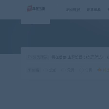
副业赚钱
副业资源
分类筛选
请在后台-主题设置-分类页筛选-
价格
全部
免费
付费
终生