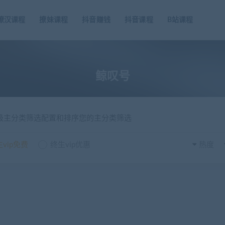
撩汉课程
撩妹课程
抖音赚钱
抖音课程
B站课程
鲸叹号
一级主分类筛选配置和排序您的主分类筛选
vip免费
终生vip优惠
热度