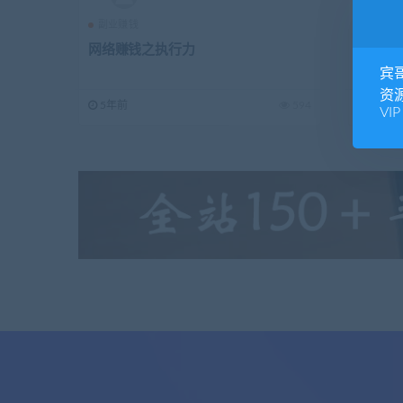
副业赚钱
副业赚
网络赚钱之执行力
靠文章
宾
资
5年前
594
5年前
VIP