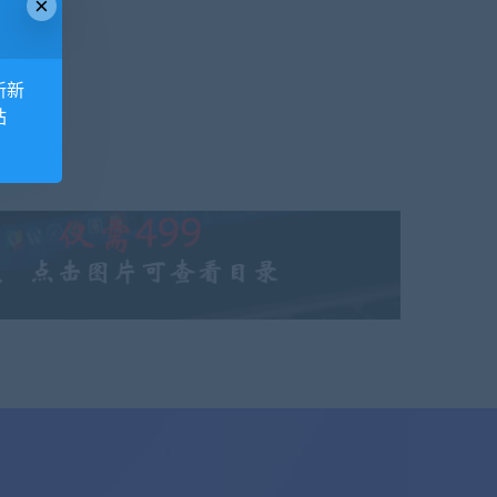
×
新新
站