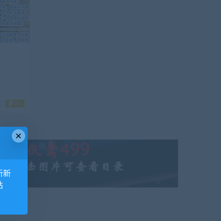
K
66
×
新新
站