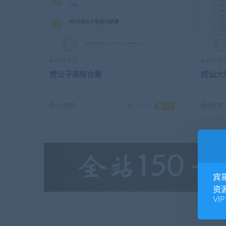
撩妹课程
撩妹课
梵公子课程合集
搭讪大师
11月前
3.93K
99
4年前
宾
资
VIP