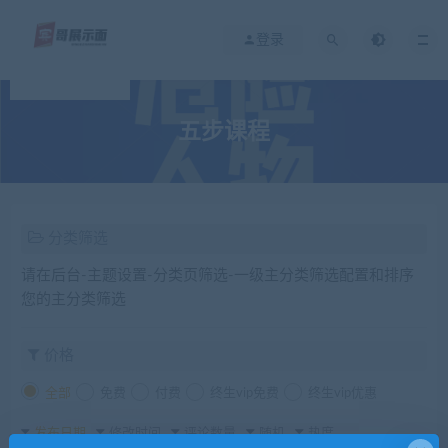
登录
五步课程
分类筛选
请在后台-主题设置-分类页筛选-一级主分类筛选配置和排序
您的主分类筛选
价格
全部
免费
付费
终生vip免费
终生vip优惠
发布日期
修改时间
评论数量
随机
热度