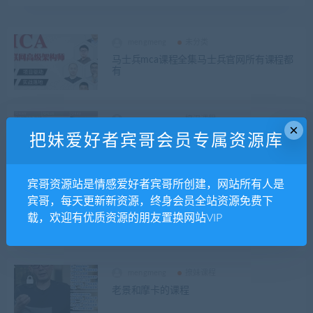
mengmeng
未分类
马士兵mca课程全集马士兵官网所有课程都
有
mengmeng
撩汉课程
×
赛微课程大合集
把妹爱好者宾哥会员专属资源库
宾哥资源站是情感爱好者宾哥所创建，网站所有人是
mengmeng
撩妹课程
宾哥，每天更新新资源，终身会员全站资源免费下
搭讪大师Ryan又玩起了抖音
载，欢迎有优质资源的朋友置换网站VIP
mengmeng
撩妹课程
老景和摩卡的课程