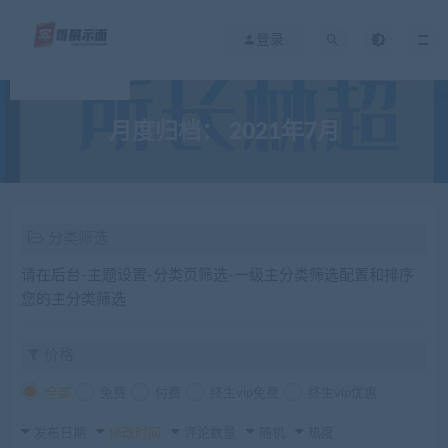
登录
月度归档：
2021年7月
分类筛选
请在后台-主题设置-分类页筛选-一级主分类筛选配置和排序
您的主分类筛选
价格
全部
免费
付费
终生vip免费
终生vip优惠
发布日期
修改时间
评论数量
随机
热度